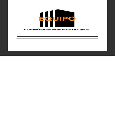
radiovuelveelremember@gmail.com