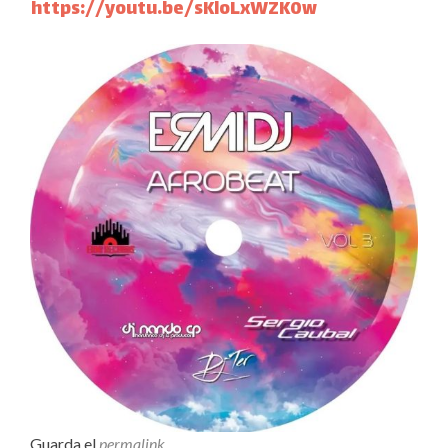
https://youtu.be/sKloLxWZK0w
Guarda el
permalink
.