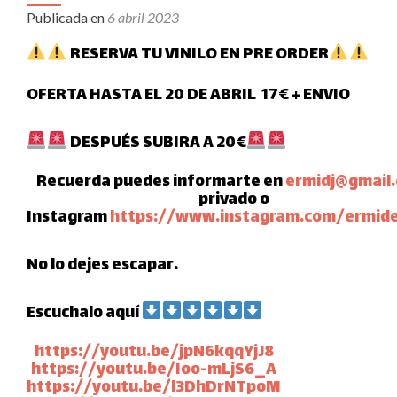
Publicada en
6 abril 2023
RESERVA TU VINILO EN PRE ORDER
OFERTA HASTA EL 20 DE ABRIL
17€ + ENVIO
DESPUÉS SUBIRA A 20€
Recuerda puedes informarte en
ermidj@gmail
privado o
Instagram
https://www.instagram.com/ermide
No lo dejes escapar.
Escuchalo aquí
https://youtu.be/jpN6kqqYjJ8
https://youtu.be/Ioo-mLjS6_A
https://youtu.be/l3DhDrNTpoM