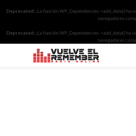
Deprecated
: ¡La función WP_Dependencies->add_data() ha s
navegadores compa
Deprecated
: ¡La función WP_Dependencies->add_data() ha s
navegadores compa