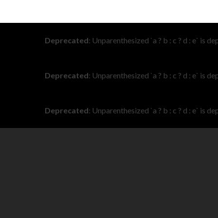
Deprecated
: Unparenthesized `a ? b : c ? d : e` is depr
Deprecated
: Unparenthesized `a ? b : c ? d : e` is depr
Deprecated
: Unparenthesized `a ? b : c ? d : e` is depr