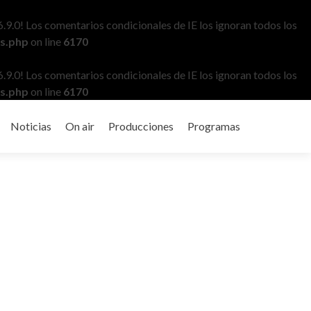
6.9.0! Los comentarios condicionales de IE los ignoran todos los
ns.php
on line
6170
6.9.0! Los comentarios condicionales de IE los ignoran todos los
ns.php
on line
6170
Noticias
On air
Producciones
Programas